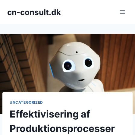
Fortsæt
cn-consult.dk
til
indhold
UNCATEGORIZED
Effektivisering af
Produktionsprocesser