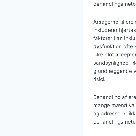
behandlingsmetod
Årsagerne til ere
inkluderer hjerte
faktorer kan inklu
dysfunktion ofte
ikke blot accepte
sandsynlighed ikke
grundlæggende vu
risici.
Behandling af ere
mange mænd valgt
og adresserer ikke
behandlingsmetod