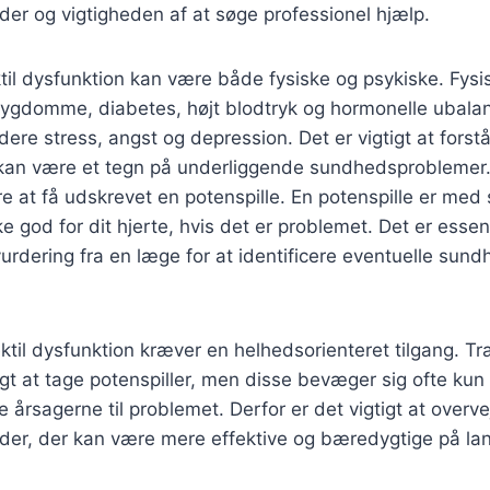
er og vigtigheden af at søge professionel hjælp.
ktil dysfunktion kan være både fysiske og psykiske. Fysi
sygdomme, diabetes, højt blodtryk og hormonelle ubalan
dere stress, angst og depression. Det er vigtigt at forstå,
 kan være et tegn på underliggende sundhedsproblemer.
re at få udskrevet en potenspille. En potenspille er med 
 god for dit hjerte, hvis det er problemet. Det er essent
rdering fra en læge for at identificere eventuelle su
ktil dysfunktion kræver en helhedsorienteret tilgang. Tra
 at tage potenspiller, men disse bevæger sig ofte ku
 årsagerne til problemet. Derfor er det vigtigt at overve
er, der kan være mere effektive og bæredygtige på lan