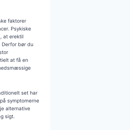
ske faktorer
cer. Psykiske
 at erektil
 Derfor bør du
stor
ielt at få en
ndhedsmæssige
ditionelt set har
n på symptomerne
je alternative
g sigt.