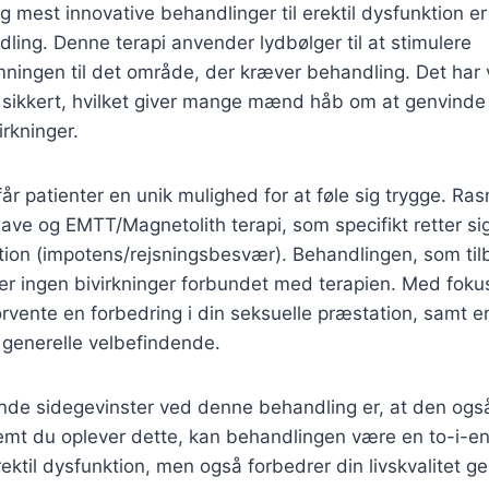
g mest innovative behandlinger til erektil dysfunktion er
ing. Denne terapi anvender lydbølger til at stimulere
ingen til det område, der kræver behandling. Det har v
g sikkert, hvilket giver mange mænd håb om at genvinde
irkninger.
r patienter en unik mulighed for at føle sig trygge. Rasm
ave og EMTT/Magnetolith terapi, som specifikt retter s
ktion (impotens/rejsningsbesvær). Behandlingen, som tilb
 er ingen bivirkninger forbundet med terapien. Med fok
vente en forbedring i din seksuelle præstation, samt en
t generelle velbefindende.
de sidegevinster ved denne behandling er, at den ogs
emt du oplever dette, kan behandlingen være en to-i-en
ektil dysfunktion, men også forbedrer din livskvalitet ge