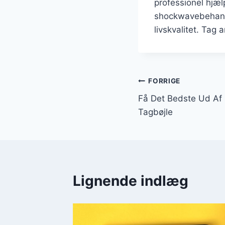
professionel hjæ
shockwavebehandl
livskvalitet. Tag 
Indlægsnavi
FORRIGE
Få Det Bedste Ud Af
Tagbøjle
Lignende indlæg