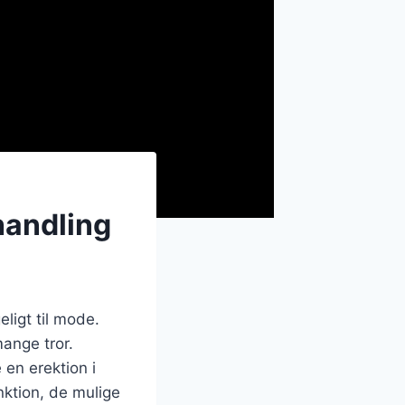
handling
ligt til mode.
mange tror.
en erektion i
unktion, de mulige