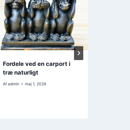
Fordele ved en carport i
Effekti
træ naturligt
Rengøri
Århus: 
Af
admin
maj 1, 2026
Pligter
Af
admin