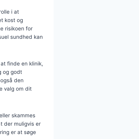
lle i at
t kost og
e risikoen for
ksuel sundhed kan
 at finde en klinik,
g og godt
 også den
e valg om dit
s eller skammes
t der muligvis er
ring er at søge