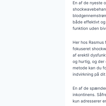
En af de nyeste o
shockwavebehandl
blodgennemstrømn
både effektivt o
funktion uden biv
Her hos Rasmus få
fokuseret shockw
af erektil dysfun
og hurtig, og der
metode kan du for
indvirkning på di
En af de spænden
inkontinens. Såfr
kun adresserer er