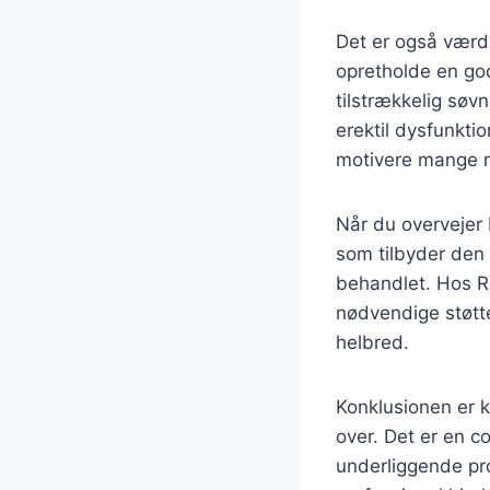
Det er også værd a
opretholde en go
tilstrækkelig søv
erektil dysfunkt
motivere mange mæ
Når du overvejer
som tilbyder den 
behandlet. Hos R
nødvendige støtte
helbred.
Konklusionen er k
over. Det er en c
underliggende pro