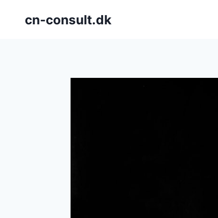
Fortsæt
cn-consult.dk
til
indhold