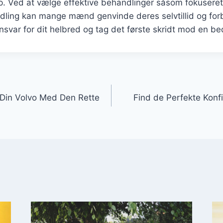
lp. Ved at vælge effektive behandlinger såsom fokuseret
ing kan mange mænd genvinde deres selvtillid og for
ansvar for dit helbred og tag det første skridt mod en be
gation
 Din Volvo Med Den Rette
Find de Perfekte Konfi