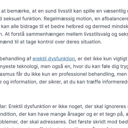
t bemærke, at en sund livsstil kan spille en væsentlig ro
d seksuel funktion. Regelmæssig motion, en afbalancere
n kan alle bidrage til et bedre helbred og dermed mindsk
ion. At forstå sammenhængen mellem livsstilsvalg og se
nd til at tage kontrol over deres situation.
 behandling af
erektil dysfunktion
, er det ikke kun vigtigt
nyeste teknologi, men også en, hvor du kan føle dig try
asmus får du ikke kun en professionel behandling, men
 og information, der sikrer, at du kan træffe informered
lar: Erektil dysfunktion er ikke noget, der skal ignorere
ondition, der kan have mange årsager og er et tegn på, a
blemer, der skal adresseres. Det første skridt mod bed