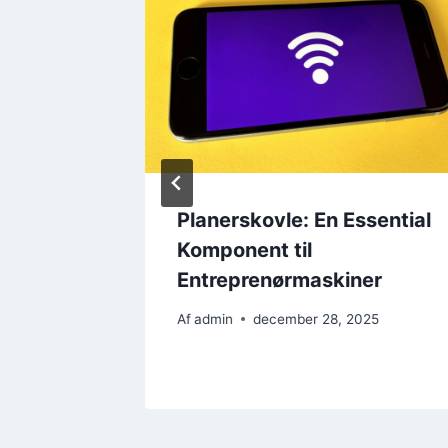
urligt
Planerskovle: En Essential
Komponent til
Entreprenørmaskiner
Af
admin
december 28, 2025