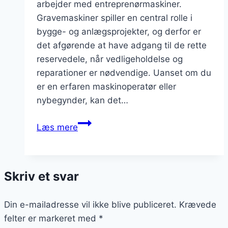
arbejder med entreprenørmaskiner.
Gravemaskiner spiller en central rolle i
bygge- og anlægsprojekter, og derfor er
det afgørende at have adgang til de rette
reservedele, når vedligeholdelse og
reparationer er nødvendige. Uanset om du
er en erfaren maskinoperatør eller
nybegynder, kan det…
Find
Læs mere
de
Bedste
Reservedele
Skriv et svar
til
Gravemaskiner
Din e-mailadresse vil ikke blive publiceret.
Krævede
felter er markeret med
*