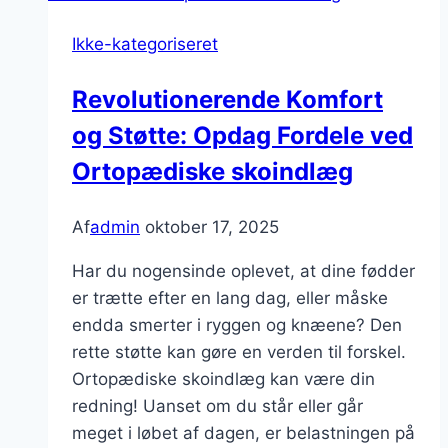
Dine
Ikke-kategoriseret
Fødder
med
Revolutionerende Komfort
Avanceret
og Støtte: Opdag Fordele ved
Teknologi
Ortopædiske skoindlæg
Af
admin
oktober 17, 2025
Har du nogensinde oplevet, at dine fødder
er trætte efter en lang dag, eller måske
endda smerter i ryggen og knæene? Den
rette støtte kan gøre en verden til forskel.
Ortopædiske skoindlæg kan være din
redning! Uanset om du står eller går
meget i løbet af dagen, er belastningen på