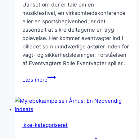
Uanset om der er tale om en
musikfestival, en virksomhedskonference
eller en sportsbegivenhed, er det
essentielt at sikre deltagerne en tryg
oplevelse. Her kommer eventvagter ind i
billedet som uundværlige aktører inden for
vagt- og sikkerhedsløsninger. Forståelsen
af Eventvagters Rolle Eventvagter spiller…
Eventvagter:
Læs mere
Professionelle
Vagt-
og
Sikkerhedsløsninger
til
Ikke-kategoriseret
Din
Begivenhed