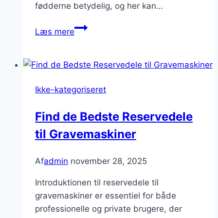
fødderne betydelig, og her kan…
Revolutionerende
Læs mere
Komfort
og
Støtte:
Opdag
Ikke-kategoriseret
Fordele
ved
Find de Bedste Reservedele
Ortopædiske
til Gravemaskiner
skoindlæg
Af
admin
november 28, 2025
Introduktionen til reservedele til
gravemaskiner er essentiel for både
professionelle og private brugere, der