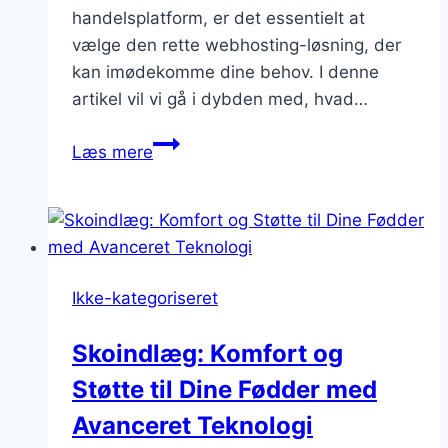
handelsplatform, er det essentielt at
vælge den rette webhosting-løsning, der
kan imødekomme dine behov. I denne
artikel vil vi gå i dybden med, hvad…
Webhosting:
Læs mere
Vælg
den
Rette
Løsning
til
Ikke-kategoriseret
Dit
Website
Skoindlæg: Komfort og
Støtte til Dine Fødder med
Avanceret Teknologi