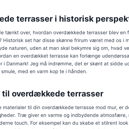
de terrasser i historisk perspek
e tænkt over, hvordan overdækkede terrasser blev en f
Historisk set har disse skønne frirum været med os i m
yde naturen, uden at man skal bekymre sig om, hvad vej
vordan en overdækket terrasse kan forlænge udendørs
er i Danmark! Jeg må indrømme, det er skønt at sidde ud
 smule, med en varm kop te i hånden.
 til overdækkede terrasser
 materialer til din overdækkede terrasse mod mur, er de
heder. Træ giver en varme og indbydende atmosfære,
moderne touch. For eksempel kan du skabe et stilrent lo