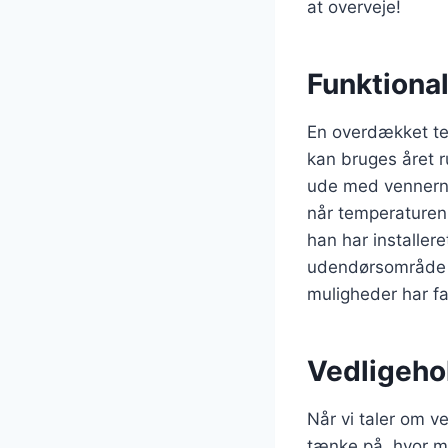
at overveje!
Funktional
En overdækket te
kan bruges året ru
ude med vennerne 
når temperaturen 
han har installer
udendørsområde ti
muligheder har fa
Vedligeho
Når vi taler om v
tænke på, hvor m