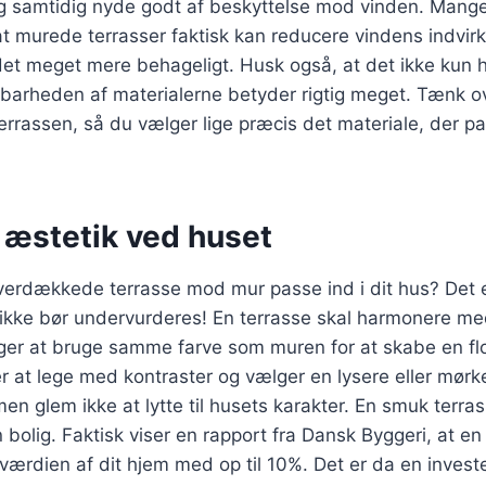
og samtidig nyde godt af beskyttelse mod vinden. Mange
at murede terrasser faktisk kan reducere vindens indvirk
 det meget mere behageligt. Husk også, at det ikke kun
barheden af materialerne betyder rigtig meget. Tænk o
errassen, så du vælger lige præcis det materiale, der pa
 æstetik ved huset
verdækkede terrasse mod mur passe ind i dit hus? Det e
ikke bør undervurderes! En terrasse skal harmonere med
lger at bruge samme farve som muren for at skabe en 
r at lege med kontraster og vælger en lysere eller mør
men glem ikke at lytte til husets karakter. En smuk terras
din bolig. Faktisk viser en rapport fra Dansk Byggeri, at 
værdien af dit hjem med op til 10%. Det er da en invest