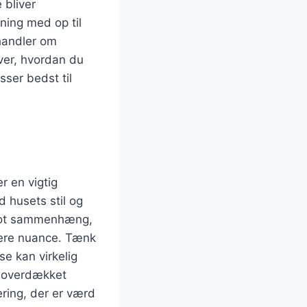
 bliver
ning med op til
 handler om
ver, hvordan du
sser bedst til
r en vigtig
 husets stil og
flot sammenhæng,
kere nuance. Tænk
se kan virkelig
en overdækket
ering, der er værd