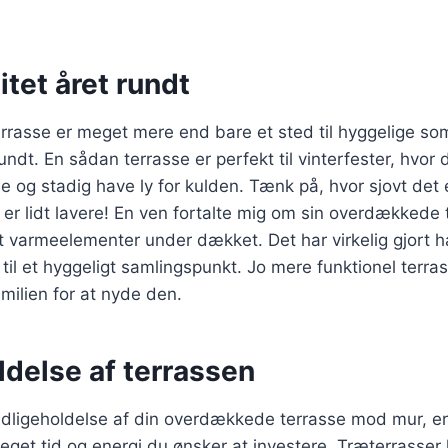
itet året rundt
rrasse er meget mere end bare et sted til hyggelige s
ndt. En sådan terrasse er perfekt til vinterfester, hvor 
og stadig have ly for kulden. Tænk på, hvor sjovt det er 
er lidt lavere! En ven fortalte mig om sin overdækkede 
et varmeelementer under dækket. Det har virkelig gjort 
l et hyggeligt samlingspunkt. Jo mere funktionel terrass
milien for at nyde den.
ldelse af terrassen
edligeholdelse af din overdækkede terrasse mod mur, er 
eget tid og energi du ønsker at investere. Træterrasse