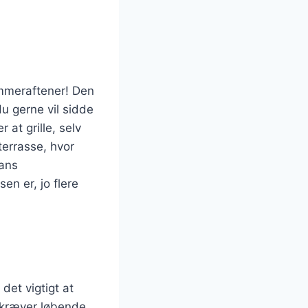
ommeraftener! Den
du gerne vil sidde
at grille, selv
terrasse, hvor
hans
en er, jo flere
det vigtigt at
r kræver løbende