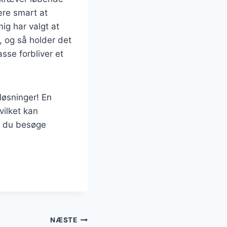
ære smart at
mig har valgt at
, og så holder det
asse forbliver et
løsninger! En
vilket kan
an du besøge
NÆSTE