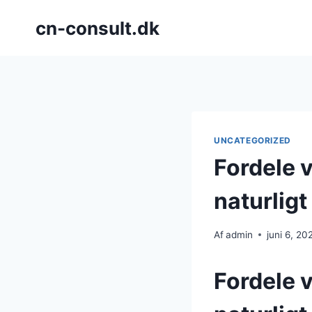
Fortsæt
cn-consult.dk
til
indhold
UNCATEGORIZED
Fordele 
naturligt
Af
admin
juni 6, 20
Fordele 