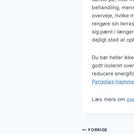
behandling, mens 
overveje, hvilke m
rengøre sin terra
sig pænt i længere
dejligt sted at op
Du bør heller ik
godt isoleret ov
reducere energifo
Pergolias hjemm
Læs mere om
ov
Indlægsnavi
FORRIGE