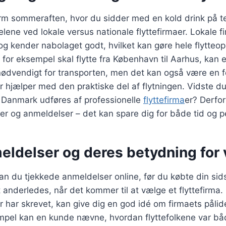
varm sommeraften, hvor du sidder med en kold drink på 
elene ved lokale versus nationale flyttefirmaer. Lokale f
 og kender nabolaget godt, hvilket kan gøre hele flytteo
 for eksempel skal flytte fra København til Aarhus, kan e
nødvendigt for transporten, men det kan også være en f
der hjælper med den praktiske del af flytningen. Vidste 
r i Danmark udføres af professionelle
flyttefirma
er? Derfor
er og anmeldelser – det kan spare dig for både tid og 
ldelser og deres betydning for 
an du tjekkede anmeldelser online, før du købte din si
 anderledes, når det kommer til at vælge et flyttefirma.
har skrevet, kan give dig en god idé om firmaets pålid
empel kan en kunde nævne, hvordan flyttefolkene var bå