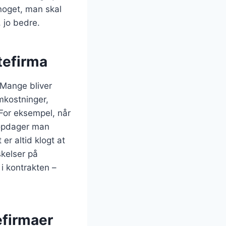
 noget, man skal
, jo bedre.
tefirma
 Mange bliver
mkostninger,
 For eksempel, når
å opdager man
er altid klogt at
skelser på
i kontrakten –
efirmaer