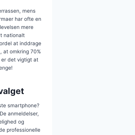
terrassen, mens
irmaer har ofte en
plevelsen mere
t nationalt
ordel at inddrage
du, at omkring 70%
 er det vigtigt at
penge!
valget
dste smartphone?
 De anmeldelser,
elighed og
de professionelle