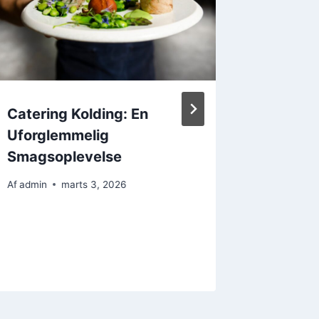
Catering Kolding: En
Webhos
Uforglemmelig
Rette Lø
Smagsoplevelse
Websit
Af
admin
marts 3, 2026
Af
admin