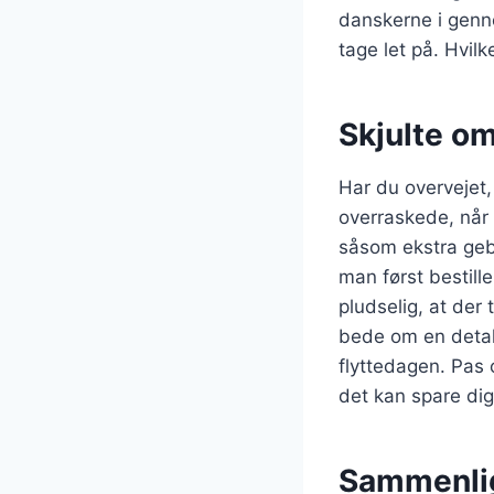
danskerne i genne
tage let på. Hvil
Skjulte om
Har du overvejet,
overraskede, når 
såsom ekstra geby
man først bestill
pludselig, at der 
bede om en detal
flyttedagen. Pas 
det kan spare dig
Sammenlign