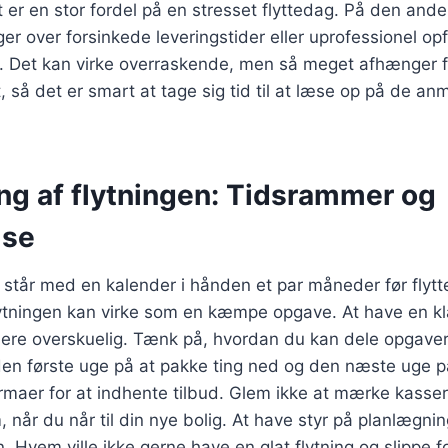
t er en stor fordel på en stresset flyttedag. På den anden
er over forsinkede leveringstider eller uprofessionel opf
. Det kan virke overraskende, men så meget afhænger fa
, så det er smart at tage sig tid til at læse op på de an
ng af flytningen: Tidsrammer og
lse
du står med en kalender i hånden et par måneder før flyt
lytningen kan virke som en kæmpe opgave. At have en k
ere overskuelig. Tænk på, hvordan du kan dele opgave
en første uge på at pakke ting ned og den næste uge p
efirmaer for at indhente tilbud. Glem ikke at mærke kasse
 når du når til din nye bolig. At have styr på planlægnin
 Hvem ville ikke gerne have en glat flytning og slippe fo