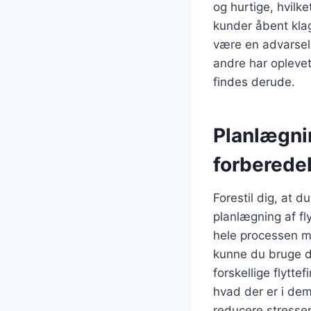
og hurtige, hvilke
kunder åbent klag
være en advarsel
andre har oplevet
findes derude.
Planlægni
forberede
Forestil dig, at 
planlægning af f
hele processen m
kunne du bruge d
forskellige flytt
hvad der er i dem,
reducere stressen.