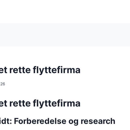
et rette flyttefirma
026
et rette
flyttefirma
idt: Forberedelse og research