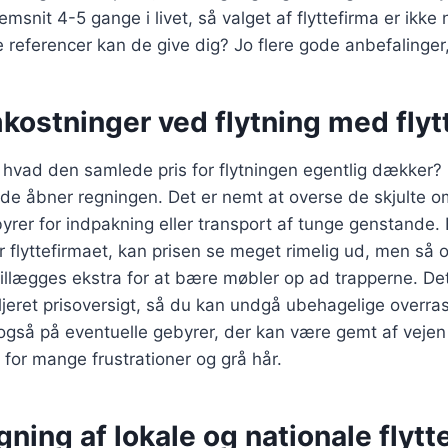
msnit 4-5 gange i livet, så valget af flyttefirma er ikke
ke referencer kan de give dig? Jo flere gode anbefalinger
kostninger ved flytning med flyt
 hvad den samlede pris for flytningen egentlig dækker?
de åbner regningen. Det er nemt at overse de skjulte o
rer for indpakning eller transport af tunge genstande.
er flyttefirmaet, kan prisen se meget rimelig ud, men s
tillægges ekstra for at bære møbler op ad trapperne. Det 
jeret prisoversigt, så du kan undgå ubehagelige overra
også på eventuelle gebyrer, der kan være gemt af vejen 
 for mange frustrationer og grå hår.
ing af lokale og nationale flytt