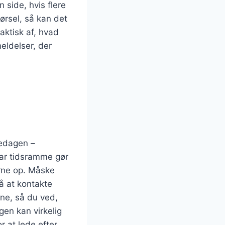
 side, hvis flere
ørsel, så kan det
ktisk af, hvad
meldelser, der
tedagen –
lar tidsramme gør
rne op. Måske
å at kontakte
rne, så du ved,
gen kan virkelig
r at lede efter