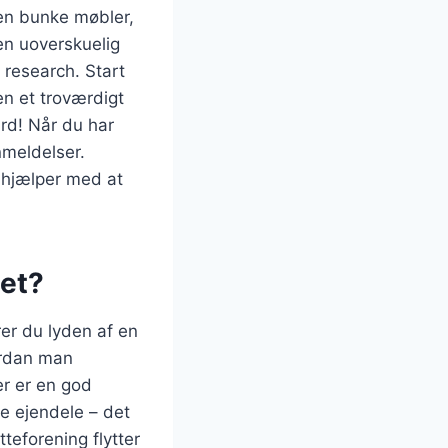
 en bunke møbler,
 en uoverskuelig
t research. Start
n et troværdigt
rd! Når du har
nmeldelser.
 hjælper med at
tet?
rer du lyden af en
vordan man
er er en god
ne ejendele – det
teforening flytter