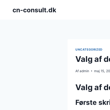
Fortsæt
cn-consult.dk
til
indhold
UNCATEGORIZED
Valg af d
Af
admin
maj 15, 2
Valg af d
Første skr