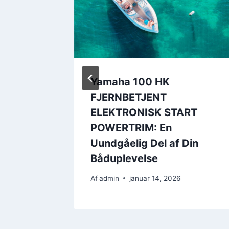
 – Dit
Yamaha 100 HK
org
FJERNBETJENT
ELEKTRONISK START
5
POWERTRIM: En
Uundgåelig Del af Din
Båduplevelse
Af
admin
januar 14, 2026