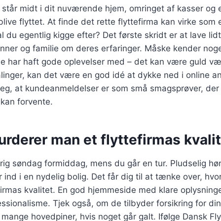
du står midt i dit nuværende hjem, omringet af kasser og
blive flyttet. At finde det rette flyttefirma kan virke som
du egentlig kigge efter? Det første skridt er at lave lid
nner og familie om deres erfaringer. Måske kender noge
de har haft gode oplevelser med – det kan være guld væ
linger, kan det være en god idé at dykke ned i online a
 jeg, at kundeanmeldelser er som små smagsprøver, der
kan forvente.
rderer man et flyttefirmas kvali
olrig søndag formiddag, mens du går en tur. Pludselig hø
r ind i en nydelig bolig. Det får dig til at tænke over, h
efirmas kvalitet. En god hjemmeside med klare oplysning
essionalisme. Tjek også, om de tilbyder forsikring for di
 mange hovedpiner, hvis noget går galt. Ifølge Dansk Flyt